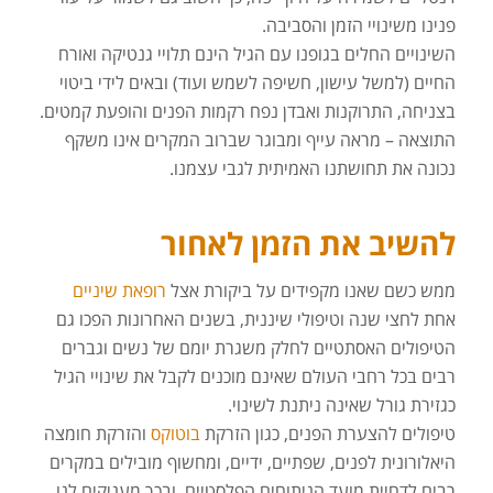
פנינו משינויי הזמן והסביבה.
השינויים החלים בגופנו עם הגיל הינם תלויי גנטיקה ואורח
החיים (למשל עישון, חשיפה לשמש ועוד) ובאים לידי ביטוי
בצניחה, התרוקנות ואבדן נפח רקמות הפנים והופעת קמטים.
התוצאה – מראה עייף ומבוגר שברוב המקרים אינו משקף
נכונה את תחושתנו האמיתית לגבי עצמנו.
להשיב את הזמן לאחור
ממש כשם שאנו מקפידים על ביקורת אצל
רופאת שיניים
אחת לחצי שנה וטיפולי שיננית, בשנים האחרונות הפכו גם
הטיפולים האסתטיים לחלק משגרת יומם של נשים וגברים
רבים בכל רחבי העולם שאינם מוכנים לקבל את שינויי הגיל
כגזירת גורל שאינה ניתנת לשינוי.
טיפולים להצערת הפנים, כגון הזרקת
בוטוקס
והזרקת חומצה
היאלורונית לפנים, שפתיים, ידיים, ומחשוף מובילים במקרים
רבים לדחיית מועד הניתוחים הפלסטיים, ובכך מעניקים לנו