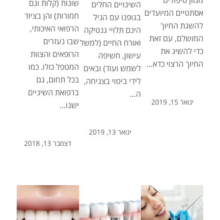
מגוון טיפולים
שונות (קלות וגם
השינויים החלים
אסתטיים המיועדים
חמורות) והן בציוד
בגופנו עם הגיל
להשגת החיוך
הרפואי האיכותי,
הינם תלויי גנטיקה
המושלם, עם זאת
שבו נעזרים
ואורח החיים (למשל
כדי להשיג את
הרופאים והצוות
עישון, חשיפה
החיוך הרצוי כדא…
המטפל כולו. כמו
לשמש ועוד) ובאים
בכל תחום, גם
לידי ביטוי בצניחה,
ברפואת השיניים
ה…
ינואר 15, 2019
ישנו…
ינואר 13, 2019
דצמבר 13, 2018