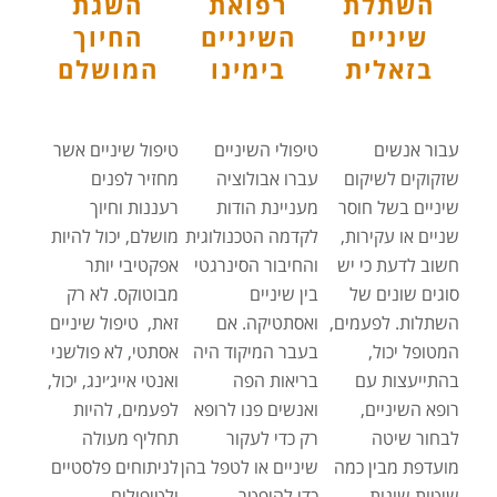
השתלת
רפואת
השגת
שיניים
השיניים
החיוך
בזאלית
בימינו
המושלם
עבור אנשים
טיפולי השיניים
טיפול שיניים אשר
שזקוקים לשיקום
עברו אבולוציה
מחזיר לפנים
שיניים בשל חוסר
מעניינת הודות
רעננות וחיוך
שניים או עקירות,
לקדמה הטכנולוגית
מושלם, יכול להיות
חשוב לדעת כי יש
והחיבור הסינרגטי
אפקטיבי יותר
סוגים שונים של
בין שיניים
מבוטוקס. לא רק
השתלות. לפעמים,
ואסתטיקה. אם
זאת, טיפול שיניים
המטופל יכול,
בעבר המיקוד היה
אסתטי, לא פולשני
בהתייעצות עם
בריאות הפה
ואנטי אייג׳ינג, יכול,
רופא השיניים,
ואנשים פנו לרופא
לפעמים, להיות
לבחור שיטה
רק כדי לעקור
תחליף מעולה
מועדפת מבין כמה
שיניים או לטפל בהן
לניתוחים פלסטיים
שיטות שונות.
כדי להיפטר
ולטיפולים