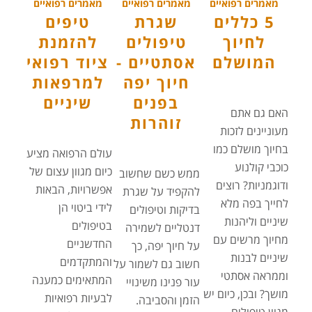
מאמרים רפואיים
מאמרים רפואיים
מאמרים רפואיים
5 כללים
שגרת
טיפים
לחיוך
טיפולים
להזמנת
המושלם
אסתטיים -
ציוד רפואי
חיוך יפה
למרפאות
בפנים
שיניים
האם גם אתם
זוהרות
מעוניינים לזכות
בחיוך מושלם כמו
עולם הרפואה מציע
כוכבי קולנוע
כיום מגוון עצום של
ממש כשם שחשוב
ודוגמניות? רוצים
אפשרויות, הבאות
להקפיד על שגרת
לחייך בפה מלא
לידי ביטוי הן
בדיקות וטיפולים
שיניים וליהנות
בטיפולים
דנטליים לשמירה
מחיוך מרשים עם
החדשניים
על חיוך יפה, כך
שיניים לבנות
והמתקדמים
חשוב גם לשמור על
וממראה אסתטי
המתאימים כמענה
עור פנינו משינויי
מושך? ובכן, כיום יש
לבעיות רפואיות
הזמן והסביבה.